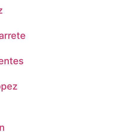
z
arrete
uentes
ópez
án