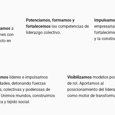
Potenciamos, formamos y
Impulsamo
fortalecemos
las competencias de
empresarial
ocamos
a
liderazgo colectivo.
fortalecimi
ones con
y la constr
cto en
amos
líderes e impulsamos
Visibilizamos
modelos pos
ades, detonando fuerzas
de rol. Aportamos al
s, colectivas y poderosas de
posicionamiento del lider
 Unimos mundos, construimos
como motor de transforma
a y tejido social.