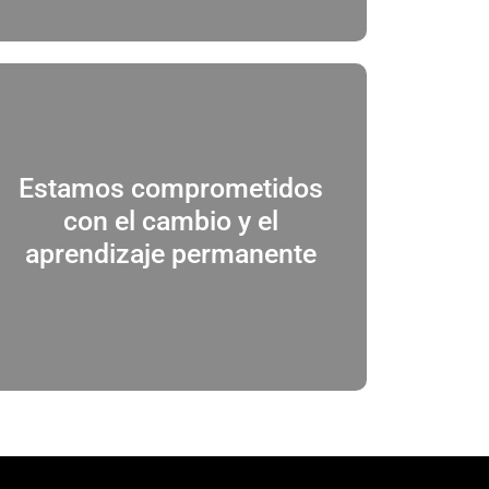
Estamos comprometidos
Somos inquietos, curiosos e inconformes
con el cambio y el
con el statu quo. Buscamos todos los días
hacer mejor lo que hacemos.
aprendizaje permanente