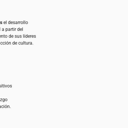
s
el desarrollo
 a partir del
ento de sus líderes
ucción de cultura.
itivos
azgo
ción.