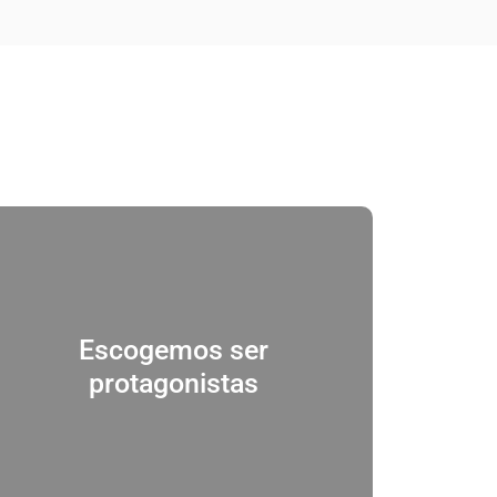
Creemos que transformar a Colombia es
responsabilidad de todos y que cada uno,
Escogemos ser
desde sus posibilidades, puede contribuir
protagonistas
activamente a resolver las necesidades de
su entorno.