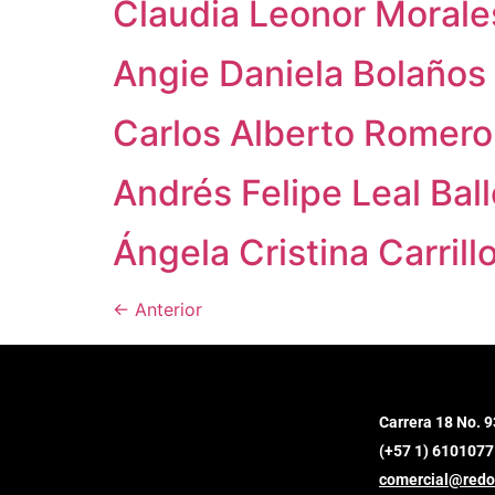
Claudia Leonor Morale
Angie Daniela Bolaños
Carlos Alberto Romer
Andrés Felipe Leal Bal
Ángela Cristina Carril
←
Anterior
Carrera 18 No. 9
(+57 1) 6101077
comercial@redo