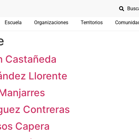
Escuela
Organizaciones
Territorios
Comunida
e
ón Castañeda
ández Llorente
 Manjarres
íguez Contreras
os Capera