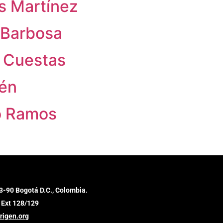
s Martínez
 Barbosa
o Cuestas
lén
lo Ramos
3-90 Bogotá D.C., Colombia.
 Ext 128/129
rigen.org