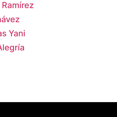
 Ramírez
hávez
as Yani
legría