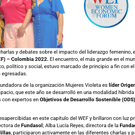
harlas y debates sobre el impacto del liderazgo femenino, e
F) – Colombia 2022.
El encuentro, el más grande en el mun
olítico y social, estuvo marcado de principio a fin con el s
s egresadas.
undadora de la organización Mujeres Violeta es
líder Orige
espacio, que este año se desarrolló en una modalidad híbri
es con expertos en
Objetivos de Desarrollo Sostenible (ODS
sapercibidas en este capítulo del WEF y brillaron con luz p
rectora de
Fundasol
; Alba Lucía Reyes, directora de la
Fundac
illas
, participaron activamente en las diferentes charlas y p