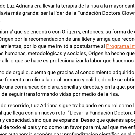
 Luz Adriana era llevar la terapia de la risa a la mayor cant
avía más grande: ser la líder de la Fundación Doctora Clown
.
misma’ que se encontró con Origen y, entonces, su forma de 
rigen por la recomendación de una líder y amiga que reconoc
ramientas, por lo que me invitó a postularme al
Programa Int
as humanas, metodológicas y sociales, Origen ha hecho que 
allí lo que se hace es profesionalizar la labor que hacemos l
no de orgullo, cuenta que gracias al conocimiento adquirido 
 se fomenta un clima laboral humano y cálido, donde se obti
 una comunicación clara, sencilla y directa, y en la que, po
de seguir transformando vidas por medio de la risa.
do recorrido, Luz Adriana sigue trabajando en su rol como l
 al que llega con un nuevo reto: “Llevar la Fundación Doctora 
a y capacidad, sino que se expanda. Deseo que quienes apoy
 de todo el país y no como un favor para mí, así que me enf
or autonomía económica y profundización científica en el ca