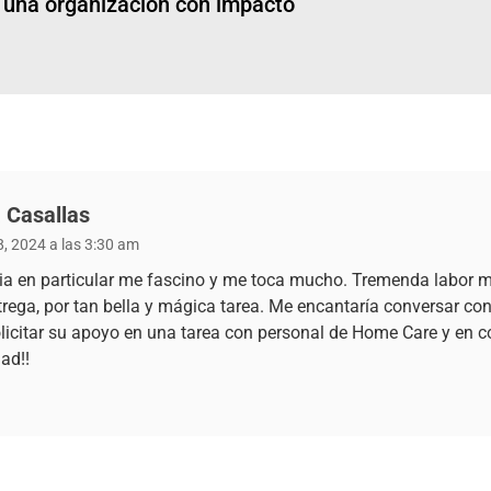
n una organización con impacto
 Casallas
8, 2024 a las 3:30 am
ria en particular me fascino y me toca mucho. Tremenda labor m
trega, por tan bella y mágica tarea. Me encantaría conversar co
olicitar su apoyo en una tarea con personal de Home Care y en c
ad!!