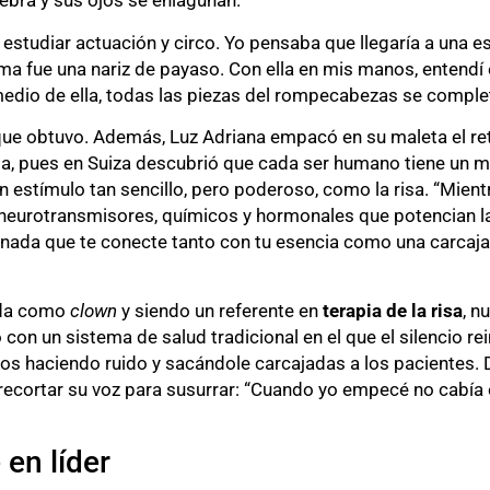
ebra y sus ojos se enlagunan.
 a estudiar actuación y circo. Yo pensaba que llegaría a una 
a fue una nariz de payaso. Con ella en mis manos, entendí e
edio de ella, todas las piezas del rompecabezas se complet
 que obtuvo. Además, Luz Adriana empacó en su maleta el reto
isa, pues en Suiza descubrió que cada ser humano tiene un m
 estímulo tan sencillo, pero poderoso, como la risa. “Mientr
neurotransmisores, químicos y hormonales que potencian la s
 nada que te conecte tanto con tu esencia como una carcajad
ada como
clown
y siendo un referente en
terapia de la risa
, n
 con un sistema de salud tradicional en el que el silencio re
los haciendo ruido y sacándole carcajadas a los pacientes. 
trecortar su voz para susurrar: “Cuando yo empecé no cabía 
 en líder