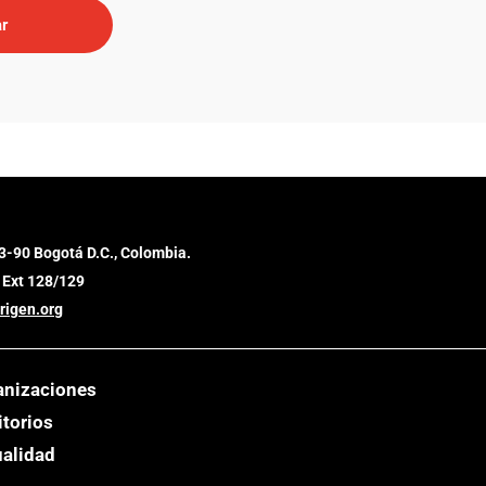
3-90 Bogotá D.C., Colombia.
 Ext 128/129
rigen.org
anizaciones
itorios
ualidad