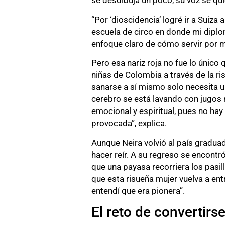
se desdibuja un poco, su voz se qui
“Por ‘dioscidencia’ logré ir a Suiza
escuela de circo en donde mi diplom
enfoque claro de cómo servir por m
Pero esa nariz roja no fue lo único
niñas de Colombia a través de la r
sanarse a sí mismo solo necesita un
cerebro se está lavando con jugos 
emocional y espiritual, pues no hay
provocada”, explica.
Aunque Neira volvió al país gradu
hacer reír. A su regreso se encontró
que una payasa recorriera los pasil
que esta risueña mujer vuelva a en
entendí que era pionera”.
El reto de convertirse