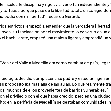
 inculcarle disciplina y rigor, y al verlo tan independiente y ‘
y tortuosa porque pasé de la libertad total a un colegio dond
o podía con mi libertad”, recuerda Gerardo.
arios estrictos, empezó a entender que la verdadera
libertad
oven, su fascinación por el movimiento lo convirtió en un c
el bachillerato, empacó una maleta ligera y emprendió un vi
 “Venir del Valle a Medellín era como cambiar de país, llegar 
 biología, decidió complacer a su padre y estudiar ingeniería
su propósito iba más allá de las aulas. Lo que realmente tr
s, muchos de ellos provenientes de barrios vulnerables. “
n el privilegio con el que había crecido, pero en una ciuda
o: en la periferia de
Medellín
se gestaban comunidades invi