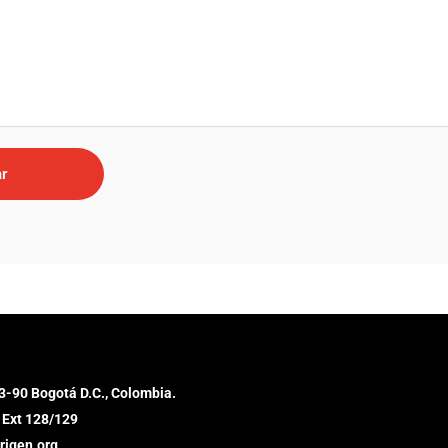
3-90 Bogotá D.C., Colombia.
 Ext 128/129
rigen.org