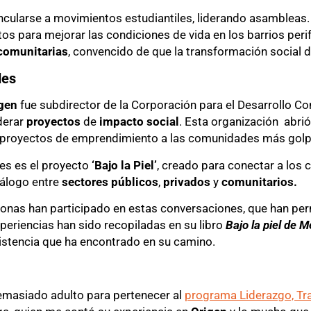
ncularse a movimientos estudiantiles, liderando asambleas
os para mejorar las condiciones de vida en los barrios perif
comunitarias
, convencido de que la transformación social 
des
igen
fue subdirector de la Corporación para el Desarrollo Com
iderar
proyectos
de
impacto social
. Esta organización abrió
 y proyectos de emprendimiento a las comunidades más gol
s es el proyecto
‘Bajo la Piel’
, creado para conectar a los 
iálogo entre
sectores públicos
,
privados
y
comunitarios.
onas han participado en estas conversaciones, que han permi
eriencias han sido recopiladas en su libro
Bajo la piel de M
esistencia que ha encontrado en su camino.
emasiado adulto para pertenecer al
programa Liderazgo, Tr