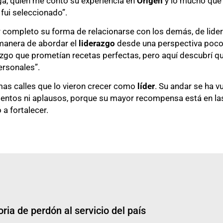
a, quien me contó su experiencia en
Origen
y lo mucho que 
 fui seleccionado”.
completo su forma de relacionarse con los demás, de lidera
manera de abordar el
liderazgo
desde una perspectiva poco
o que prometían recetas perfectas, pero aquí descubrí que
personales”.
mas calles que lo vieron crecer como
líder
. Su andar se ha v
ientos ni aplausos, porque su mayor recompensa está en la
 a fortalecer.
ria de perdón al servicio del país