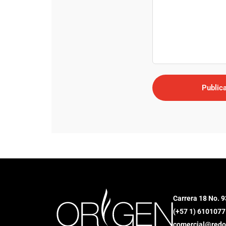
Carrera 18 No. 9
(+57 1) 6101077
comercial@redo