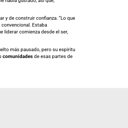
le había gustado, así que,
r y de construir confianza. “Lo que
 convencional. Estaba
 liderar comienza desde el ser,
uelto más pausado, pero su espíritu
s
comunidades
de esas partes de