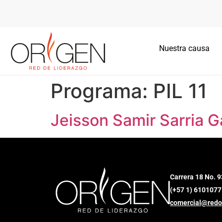
Nuestra causa
Programa:
PIL 11
Jeisson Samir Sarria 
Carrera 18 No. 9
(+57 1) 6101077
comercial@redo