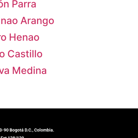
ón Parra
vinao Arango
ro Henao
o Castillo
iva Medina
3-90 Bogotá D.C., Colombia.