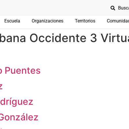
Escuela
Organizaciones
Territorios
Comunida
bana Occidente 3 Virtu
o Puentes
z
odríguez
 González