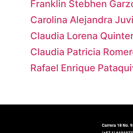
Franklin Stebhen Garz
Carolina Alejandra Ju
Claudia Lorena Quinte
Claudia Patricia Romer
Rafael Enrique Pataqu
Carrera 18 No. 9