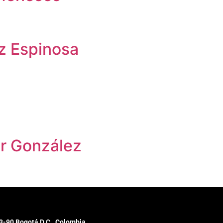
z Espinosa
or González
3-90 Bogotá D.C., Colombia.