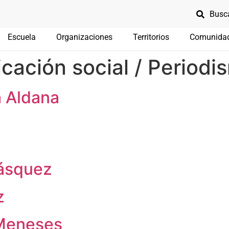
Escuela
Organizaciones
Territorios
Comunida
ación social / Periodi
a Aldana
ásquez
z
 Meneses