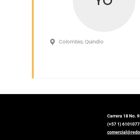
YO
Colombia
, Quindío
Carrera 18 No. 9
(+57 1) 6101077
comercial@redo