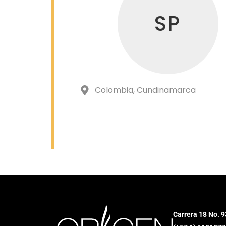
SP
Colombia
, Cundinamarca
Carrera 18 No. 9