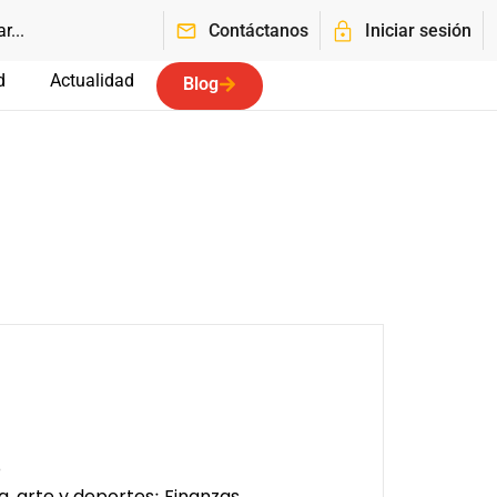
Contáctanos
Iniciar sesión
d
Actualidad
Blog
o
a, arte y deportes
Finanzas,
;