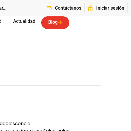
Contáctanos
Iniciar sesión
d
Actualidad
Blog
y adolescencia
a, arte y deportes
Salud, salud
;