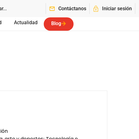
Contáctanos
Iniciar sesión
d
Actualidad
Blog
ción
a, arte y deportes
Tecnología e
;