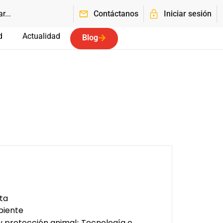
Contáctanos
Iniciar sesión
d
Actualidad
Blog
ta
biente
y protección animal
Tecnología e
;