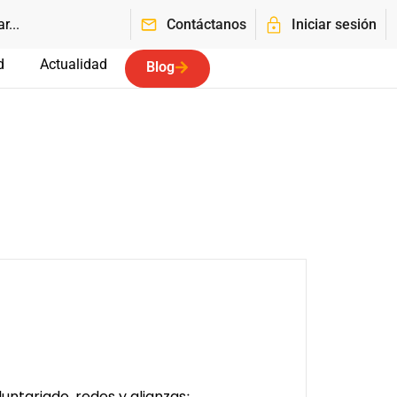
Contáctanos
Iniciar sesión
d
Actualidad
Blog
untariado, redes y alianzas
;