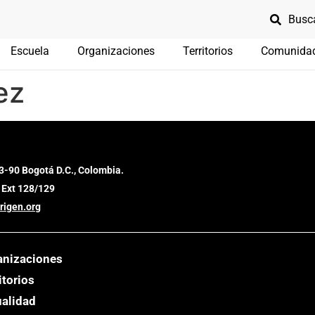
Escuela
Organizaciones
Territorios
Comunida
ez
3-90 Bogotá D.C., Colombia.
 Ext 128/129
rigen.org
anizaciones
itorios
ualidad