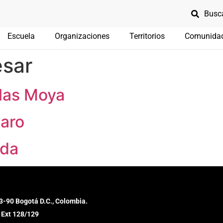
Escuela
Organizaciones
Territorios
Comunida
sar
las Moya
aro
ada
3-90 Bogotá D.C., Colombia.
 Ext 128/129